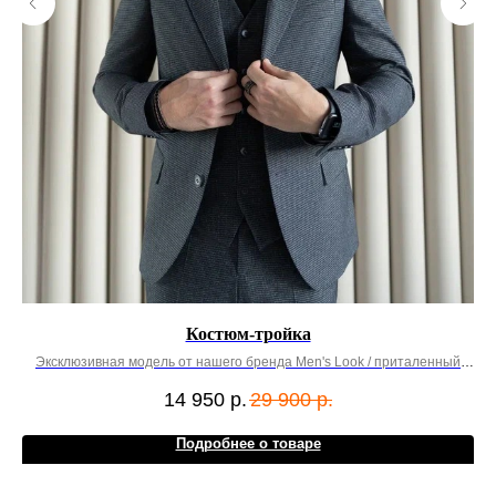
Костюм-тройка
Эксклюзивная модель от нашего бренда Men's Look / приталенный
Э
крой
14 950
р.
29 900
р.
Подробнее о товаре