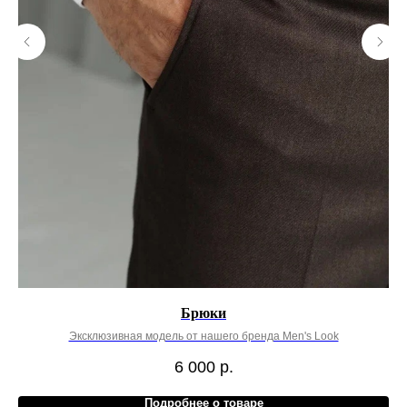
Брюки
Эксклюзивная модель от нашего бренда Men's Look
Э
6 000
р.
Подробнее о товаре