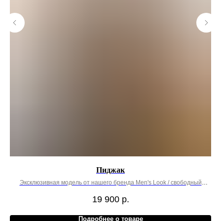
Пиджак
Эксклюзивная модель от нашего бренда Men's Look / свободный
Э
oversize крой
19 900
р.
Подробнее о товаре