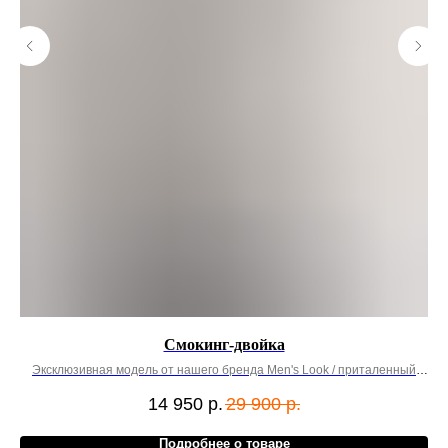
Смокинг-двойка
Эксклюзивная модель от нашего бренда Men's Look / приталенный
Э
крой
14 950
р.
29 900
р.
Подробнее о товаре